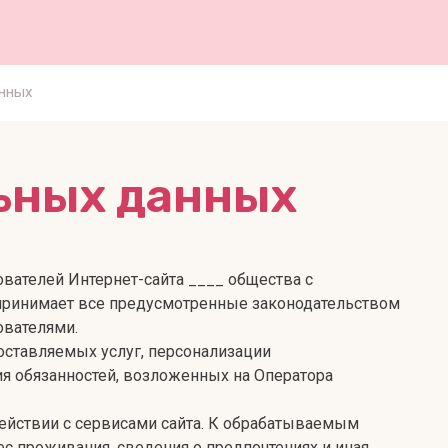
нных
ьных данных
вателей Интернет-сайта ____ общества с
 принимает все предусмотренные законодательством
ователями.
оставляемых услуг, персонализации
ия обязанностей, возложенных на Оператора
действии с сервисами сайта. К обрабатываемым
ес проживания, сведения о предпочтениях и иная