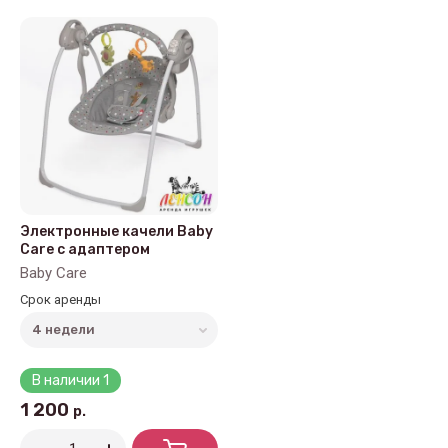
Цена - возрастание
Название - Я-А
Название - А-Я
Электронные качели Baby
Care с адаптером
Baby Care
Срок аренды
В наличии
1
1 200
р.