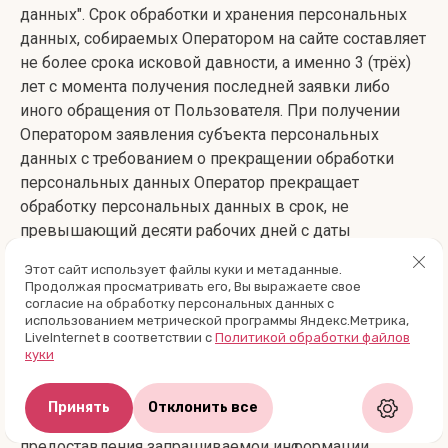
данных". Срок обработки и хранения персональных
данных, собираемых Оператором на сайте составляет
не более срока исковой давности, а именно 3 (трёх)
лет с момента получения последней заявки либо
иного обращения от Пользователя. При получении
Оператором заявления субъекта персональных
данных с требованием о прекращении обработки
персональных данных Оператор прекращает
обработку персональных данных в срок, не
превышающий десяти рабочих дней с даты
получения соответствующего требования, за
Этот сайт использует файлы куки и метаданные.
исключением случаев, предусмотренных пунктами 2
Продолжая просматривать его, Вы выражаете свое
- 11 части 1 статьи 6 Федерального закона “О
согласие на обработку персональных данных с
использованием метрической программы Яндекс.Метрика,
персональных данных”. Указанный срок может быть
LiveInternet в соответствии с
Политикой обработки файлов
продлен, но не более чем на пять рабочих дней в
куки
случае направления оператором в адрес субъекта
персональных данных мотивированного
Принять
Отклонить все
уведомления с указанием причин продления срока
предоставления запрашиваемой информации.