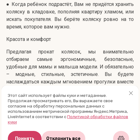
● Когда ребёнок подрастёт, Вам не придётся хранить
коляску в кладовке, пополняя квартиру хламом, или
искать покупателя. Вы берёте коляску ровно на то
время, которое вам нужно.
Красота и комфорт
Предлагая прокат колясок, мы внимательно
отбираем самые эргономичные, безопасные,
удобные для мамы и малыша модели. И обязательно
– модные, стильные, эстетичные. Вы будете
наслаждаться каждым мгновением прогулки вместе
с вашим любимым крохой.
Этот сайт использует файлы куки и метаданные.
Продолжая просматривать его, Вы выражаете свое
Эти мгновения бесценны. Радуйте себя.
согласие на обработку персональных данных с
использованием метрической программы Яндекс.Метрика,
Приятных прогулок!
LiveInternet в соответствии с
Политикой обработки файлов
куки
Принять
Отклонить все