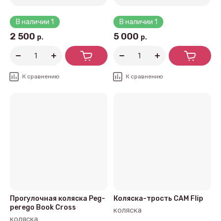
В наличии
1
В наличии
1
2 500
5 000
р.
р.
К сравнению
К сравнению
Прогулочная коляска Peg-
Коляска-трость CAM Flip
perego Book Cross
коляска
коляска