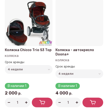
Цена - возрастание
Название - Я-А
Название - А-Я
Коляска Chicco Trio S3 Top
Коляска - автокресло
Doona+
коляска
коляска
Срок аренды
Срок аренды
В наличии
1
В наличии
1
2 000
4 000
р.
р.