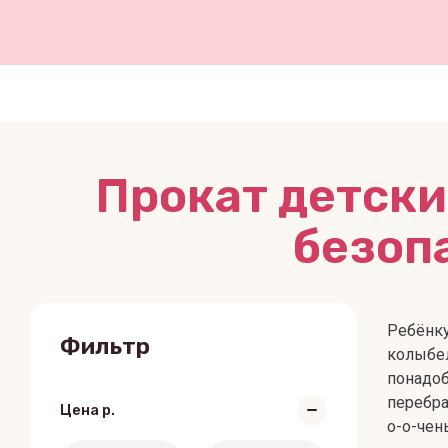
Прокат детски
безоп
Ребёнк
Фильтр
колыбел
понадо
перебра
Цена
р.
о-о-чен