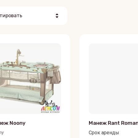
тировать
Цена - убывание
Цена - возрастание
Название - Я-А
Название - А-Я
неж Noony
Манеж Rant Roma
ny
Срок аренды