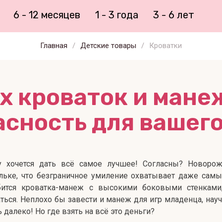
6 - 12 месяцев
1 - 3 года
3 - 6 лет
Главная
/
Детские товары
/
Кроватки
х кроваток и мане
асность для вашего
у хочется дать всё самое лучшее! Согласны? Новоро
ьке, что безграничное умиление охватывает даже самы
бится кроватка-манеж с высокими боковыми стенкам
ться. Неплохо бы завести и манеж для игр младенца, нау
ь далеко! Но где взять на всё это деньги?