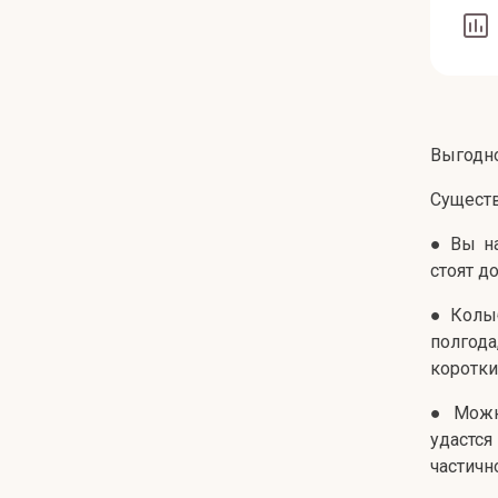
Выгодно
Существ
● Вы на
стоят д
● Колы
полгода
коротки
● Можно
удастся
частичн