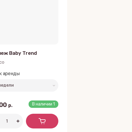
еж Baby Trend
co
к аренды
500
В наличии
1
р.