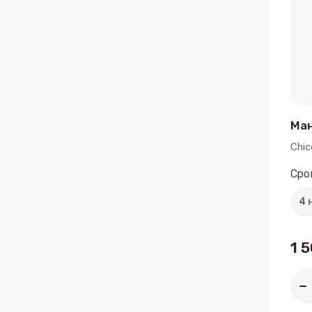
Ман
Chic
Сро
1 