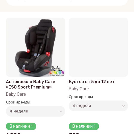
Цена - убывание
Цена - возрастание
Название - Я-А
Название - А-Я
Автокресло Baby Care
Бустер от 5 до 12 лет
«ESO Sport Premium»
Baby Care
Baby Care
Срок аренды
Срок аренды
В наличии
1
В наличии
1