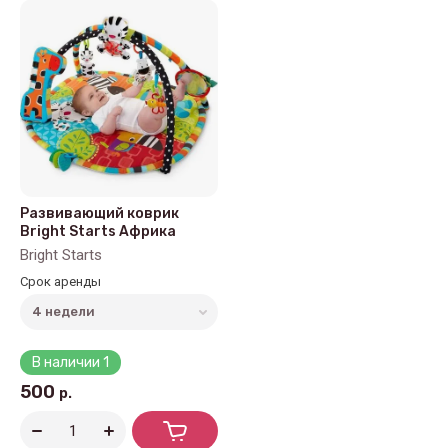
Цена - возрастание
Название - Я-А
Название - А-Я
Развивающий коврик
Bright Starts Африка
Bright Starts
Срок аренды
В наличии
1
500
р.