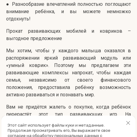
● Разнообразие впечатлений полностью поглощают
внимание ребёнка, и вы можете немножко
отдохнуть!
Прокат развивающих мобилей и ковриков –
выгодное предложение
Мы хотим, чтобы у каждого малыша оказался в
распоряжении яркий развивающий модуль или
«умный коврик». Поэтому мы предлагаем эти
развивающие комплексы напрокат, чтобы каждая
семья, независимо от своего финансового
положения, предоставила ребёнку возможность
активно развиваться и познавать мир.
Вам не придётся жалеть о покупке, когда ребёнок
перерастёт этот тип развивающих игр. На
сэкономленные деньги вы сможете купить ему что-
Этот сайт использует файлы куки и метаданные.
нибудь другое. И ещё вы сможете менять коврики и
Продолжая просматривать его, Вы выражаете свое
модули, постоянно внося в жизнь малыша что-то
согласие на обработку персональных данных с