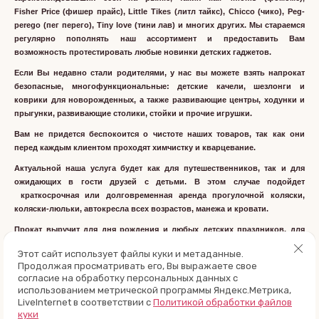
Fisher Price (фишер прайс), Little Tikes (литл тайкс), Chicco (чико), Peg-
perego (пег перего), Tiny love (тини лав) и многих других. Мы стараемся
регулярно пополнять наш ассортимент и предоставить Вам
возможность протестировать любые новинки детских гаджетов.
Если Вы недавно стали родителями, у нас вы можете взять напрокат
безопасные, многофункциональные: детские качели, шезлонги и
коврики для новорожденных, а также развивающие центры, ходунки и
прыгунки, развивающие столики, стойки и прочие игрушки.
Вам не придется беспокоится о чистоте наших товаров, так как они
перед каждым клиентом проходят химчистку и кварцевание.
Актуальной наша услуга будет как для путешественников, так и для
ожидающих в гости друзей с детьми. В этом случае подойдет
краткосрочная или долговременная аренда прогулочной коляски,
коляски-люльки, автокресла всех возрастов, манежа и кровати.
Прокат выручит для дня рождения и любых детских праздников, для
оформления игровой зоны предлагаем веселые горки, качели, батуты,
Этот сайт использует файлы куки и метаданные.
сухие бассейны, игровые центры.
Продолжая просматривать его, Вы выражаете свое
Не останутся без внимания и дети постарше, для них можем
согласие на обработку персональных данных с
использованием метрической программы Яндекс.Метрика,
рекомендовать во временное пользование беговелы, гироскутеры,
LiveInternet в соответствии с
Политикой обработки файлов
велосипеды, игровые домики, квадроциклы.
куки