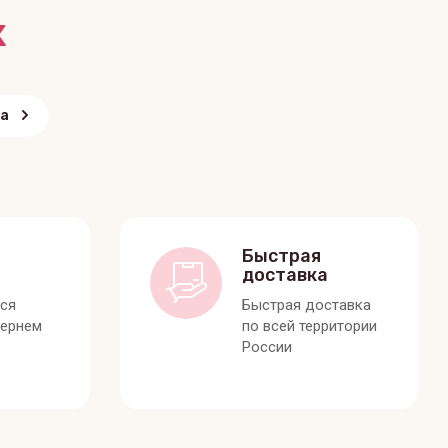
х
да
Быстрая
доставка
лся
Быстрая доставка
вернем
по всей территории
России