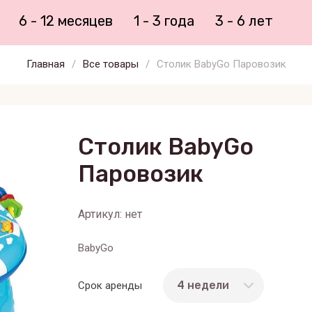
6 - 12 месяцев
1 - 3 года
3 - 6 лет
Главная
/
Все товары
/
Столик BabyGo Паровозик
Столик BabyGo
Паровозик
Артикул:
нет
BabyGo
Срок аренды