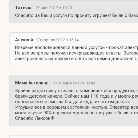
Татьяна
29 мая 2017 в 10:20
Спасибо за Ваши услуги по прокату игрушек! Были с Вам
Алексей
20 апреля 2017 в 15:14
Впервые воспользовался данной услугой - прокат электр
На все вопросы получил исчерпывающие ответы. Заказал
электрокачель на другую и опять вся семья довольна! 
Мама Ангелины
17 января 2017 в 09:43
Крайне редко пишу отзывы о компаниях или продуктах, 
брали детские качели. Сейчас нам 1,10 года и у моего 
однозначно не смогла бы, да и куда их потом девать....
Игрушки все в хорошем состоянии, чистые. Оператор все
моем случае 90% порекомендованных игрушек были в то
Спасибо Ленсон!!!