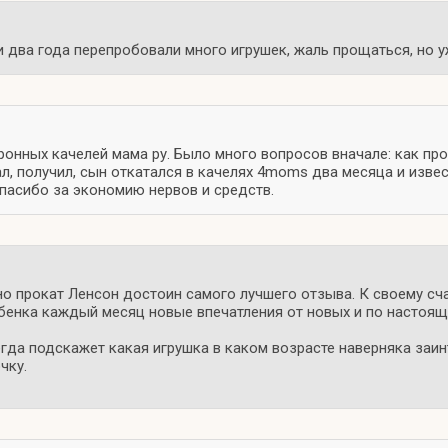
и два года перепробовали много игрушек, жаль прощаться, но у
онных качелей мама ру. Было много вопросов вначале: как прои
, получил, сын откатался в качелях 4moms два месяца и извес
Спасибо за экономию нервов и средств.
но прокат Ленсон достоин самого лучшего отзыва. К своему с
ребенка каждый месяц новые впечатления от новых и по настоящ
гда подскажет какая игрушка в каком возрасте наверняка заинт
чку.