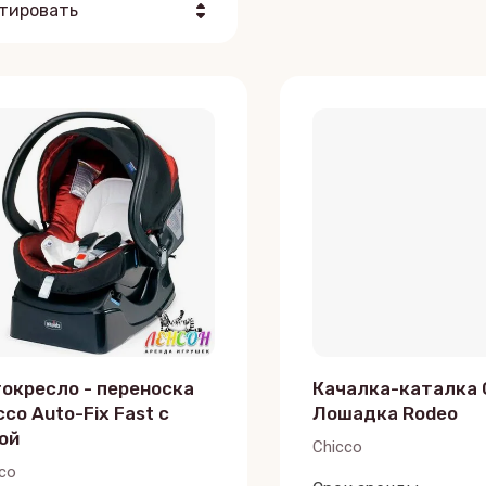
тировать
Цена - убывание
Цена - возрастание
Название - Я-А
Название - А-Я
окресло - переноска
Качалка-каталка 
cco Auto-Fix Fast с
Лошадка Rodeo
ой
Chicco
co