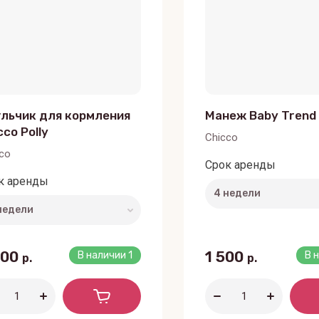
льчик для кормления
Манеж Baby Trend
cco Polly
Chicco
co
Срок аренды
к аренды
000
1 500
В наличии
1
В 
р.
р.