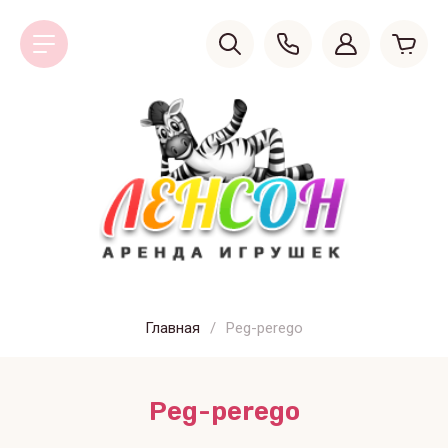
Главная
/
Peg-perego
Peg-perego