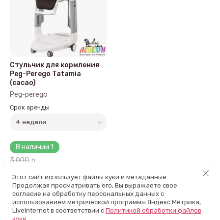
Название - А-Я
Стульчик для кормления
Peg-Perego Tatamia
(cacao)
Peg-perego
Срок аренды
В наличии
1
3 000
р.
2 000
р.
Этот сайт использует файлы куки и метаданные.
Продолжая просматривать его, Вы выражаете свое
согласие на обработку персональных данных с
использованием метрической программы Яндекс.Метрика,
К сравнению
LiveInternet в соответствии с
Политикой обработки файлов
куки